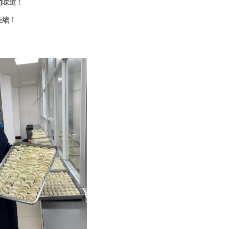
的味道！
佳绩！