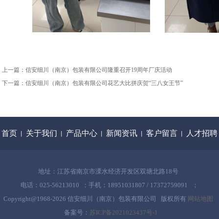
上一篇：
信安细川（南京）包装有限公司隆重召开19周年厂庆活动
下一篇：
信安细川（南京）包装有限公司花艺大比拼庆贺“三八女王节”
首页
关于我们
产品中心
新闻资讯
客户留言
人才招聘
丨
丨
丨
丨
丨
地址：江苏省南京市溧水经济开发区双塘北路18号
电话：025-56213010 ；手机：18951031807 / 17372759091 ；
Copyright@1968-
2026 信安细川（南京）包装有限公司 版权所有
网站地图
备案号：
苏ICP备2021023437号-1