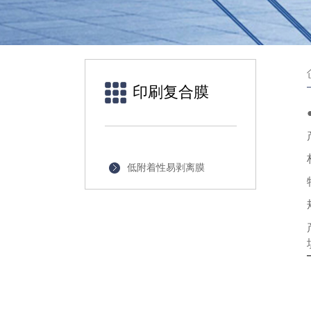
印刷复合膜
低附着性易剥离膜