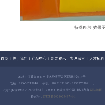
特殊PE膜 效果
首页
关于我们
产品中心
新闻资讯
客户留言
人才招聘
丨
丨
丨
丨
丨
地址：江苏省南京市溧水经济开发区双塘北路18号
电话：025-56213010 ；手机：18951031807 / 17372759091 ；
Copyright@1968-
2026 信安细川（南京）包装有限公司 版权所有
网站地图
备案号：
苏ICP备2021023437号-1